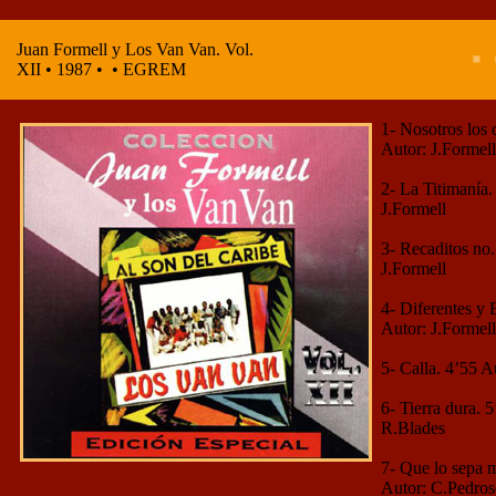
Juan Formell y Los Van Van. Vol.
XII • 1987 • • EGREM
1- Nosotros los 
Autor: J.Formell
2- La Titimanía.
J.Formell
3- Recaditos no.
J.Formell
4- Diferentes y 
Autor: J.Formell
5- Calla. 4’55 A
6- Tierra dura. 
R.Blades
7- Que lo sepa 
Autor: C.Pedro