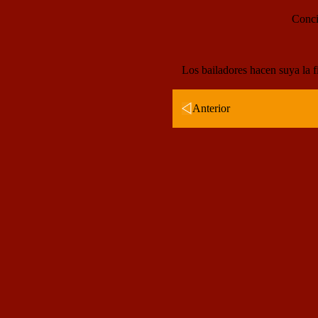
Conci
Los bailadores hacen suya la 
Anterior