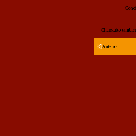
Conci
Changuito tambien 
Anterior