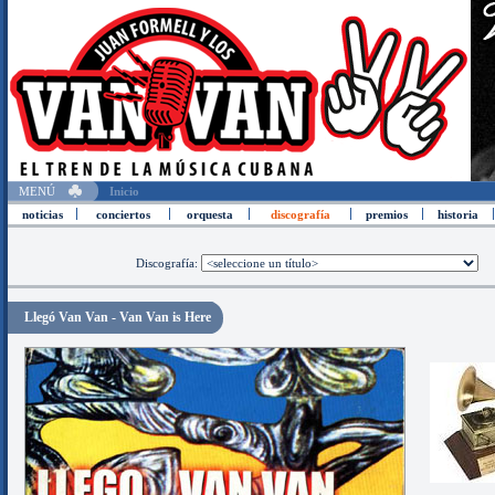
MENÚ
Inicio
noticias
conciertos
orquesta
discografía
premios
historia
Discografía:
Llegó Van Van - Van Van is Here