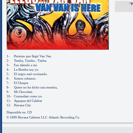
"P
1-
Permiso que llegó Van Van.
2-
Temba, Tumba , Timba.
3-
Eso dámelo a mi.
4-
La Bomba soy yo.
5-
El negro está cocinando.
6-
Somos cubanos.
7-
El Cheque.
8-
Quien no ha dicho una mentira,
9-
Mi Chocolate.
10-
Consuelate como yo.
11-
Appapas del Calabar
12-
Havana City.
Disponible en: CD
© 1999 Havana Caliente LLC. Atlantic Recording Co.