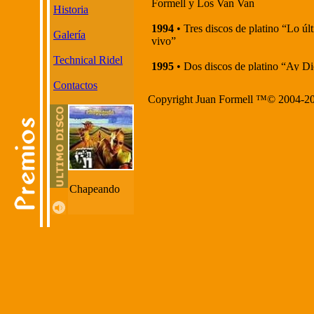
Formell y Los Van Van
Historia
1994
• Tres discos de platino “Lo úl
Galería
vivo”
Technical Ridel
1995
• Dos discos de platino “Ay Di
Ampárame”
Contactos
Copyright Juan Formell ™© 2004-200
1997
• Premio especial de Variedade
competencia, de la Asociación de Cr
de espectáculos de New York
1997
• Placa de homenaje del puebl
Puerto Rico
Chapeando
1997
• Placa de reconocimiento de l
comunidad cubana en los Angeles, C