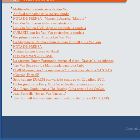
Multimedia Cuarenta años de Van Van
Adiós al tumbador de la sonrisa amplia
NOTA DE PRENSA - Manuel Labarrera “Manolo”
Los Van Van hacen bailar a ecuatorianos
Los Van Van en DVD: Aquí se enciende la candela
CUBARTE con los Van Van encienden la candela
Por primera vez en Angola Los Van Van
La Maquinaria: Nuevo álbum de Juan Formell y los Van Van
NOTA DE PRENSA
Artistas Latinos Lucen en Brasil
LOS VAN VAN en BRASIL
La cantante Omara Portuondo estrena el disco ‘Gracias’ a los cubanos
Van Van llega con La Maquinaria para toda Cuba
EGREM presentará “La maquinaria”, nuevo disco de Los VAN VAN
¡Gracias, Formell!
Sello cubano EGREM con variado catálogo en Cubadisco 2011
En los predios de Beny Moré Salsa, béisbol y música sinfónica
Si el Reino Unido tiene a The Beatles, Cuba tiene a Los VanVan
Juan Formell: “Ser un Van Van es…”
Juan Formell favorece intercambio cultural de Cuba y EEUU (AP)
Copyright 