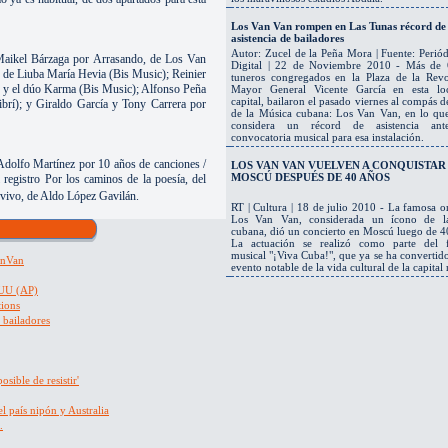
Los Van Van rompen en Las Tunas récord de
asistencia de bailadores
Autor: Zucel de la Peña Mora | Fuente: Perió
Maikel Bárzaga por Arrasando, de Los Van
Digital | 22 de Noviembre 2010 - Más de 
de Liuba María Hevia (Bis Music); Reinier
tuneros congregados en la Plaza de la Revo
o y el dúo Karma (Bis Music); Alfonso Peña
Mayor General Vicente García en esta loc
capital, bailaron el pasado viernes al compás d
brí); y Giraldo García y Tony Carrera por
de la Música cubana: Los Van Van, en lo qu
considera un récord de asistencia an
convocatoria musical para esa instalación.
Adolfo Martínez por 10 años de canciones /
LOS VAN VAN VUELVEN A CONQUISTAR
MOSCÚ DESPUÉS DE 40 AÑOS
gistro Por los caminos de la poesía, del
vivo, de Aldo López Gavilán.
RT | Cultura | 18 de julio 2010 - La famosa o
Los Van Van, considerada un ícono de la
cubana, dió un concierto en Moscú luego de 4
La actuación se realizó como parte del fe
musical "¡Viva Cuba!", que ya se ha convertid
VanVan
evento notable de la vida cultural de la capital 
EUU (AP)
tions
 bailadores
sible de resistir'
l país nipón y Australia
.