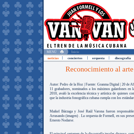
MENÚ
Inicio
noticias
conciertos
orquesta
discografía
Reconocimiento al arte
Autor: Pedro de la Hoz | Fuente: Granma Digital | 20 de A
11 grabadores, nominados a los máximos galardones en la
2010, avaló la excelencia técnica y artística de quienes con
que la industria fonográfica cubana cumpla con los estándar
Maikel Bárzaga y José Raúl Varona fueron responsable
Arrasando (imagen) . La orquesta de Formell, en sus presen
Ernesto Nodarse.
El principal certamen de la discografía insular dispuso, com