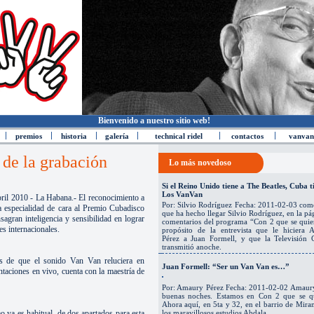
Bienvenido a nuestro sitio web!
premios
historia
galería
technical ridel
contactos
vanvan
 de la grabación
Lo más novedoso
Si el Reino Unido tiene a The Beatles, Cuba t
Los VanVan
bril 2010 - La Habana.- El reconocimiento a
Por: Silvio Rodríguez Fecha: 2011-02-03 com
 especialidad de cara al Premio Cubadisco
que ha hecho llegar Silvio Rodríguez, en la pá
sagran inteligencia y sensibilidad en lograr
comentarios del programa “Con 2 que se quie
es internacionales.
propósito de la entrevista que le hiciera 
Pérez a Juan Formell, y que la Televisión 
transmitió anoche.
s de que el sonido Van Van reluciera en
Juan Formell: “Ser un Van Van es…”
taciones en vivo, cuenta con la maestría de
Por: Amaury Pérez Fecha: 2011-02-02 Amaur
buenas noches. Estamos en Con 2 que se qu
Ahora aquí, en 5ta y 32, en el barrio de Mira
o ya es habitual, de dos apartados para esta
los maravillosos estudios Abdala.