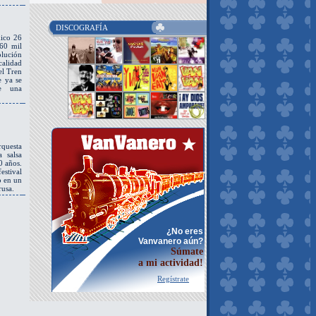
DISCOGRAFÍA
dico 26
60 mil
lución
alidad
el Tren
e ya se
te una
rquesta
 salsa
0 años.
stival
o en un
rusa.
¿No eres
Vanvanero aún?
Súmate
a mi actividad!
Regístrate