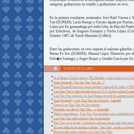
categoría: grabaciones en estudio y grabaciones en vivo.
En la primera resultaron nominados José Raúl Varona y 
Van (EGREM); Lucía Huergo y Orestes águila por Puertas, 
López por En guarandinga por toda Cuba, de Rita del Prad
por Eclectivus, de Augusto Enríquez y Pucho López (Coli
Amnios 1407, de Yasek Manzano (Colibrí).
Entre las grabaciones en vivo aspiran al máximo galardón 
Buena Fe live (EGREM); Manuel López Mantecón por el re
Orfe�n Santiago; y Argeo Roque y Giraldo García por En 
OTROS TITULARES
Si el Reino Unido tiene a The Beatles, Cuba tiene a Los 
Juan Formell: “Ser un Van Van es…”
Juan Formell favorece intercambio cultural de Cuba y E
Los Van Van's visit signals thaw in U.S.-Cuba cultural rela
Los Van Van rompen en Las Tunas récord de asistencia de
Juan Formell y Los Van Van en Toronto, Canadá
Cierra Los Van Van el Cervantino
Permiso que llegó Van Van... a Australia
Diario australiano: 'Los Van Van irradian una vitalidad impo
Los Van Van still pushing the boundaries
Van Van va a Japón, La banda cubana inicia una gira por e
El tren bala de la música cubana, Van Van, vuelve a Japón
Roma bailó salsa cubana con Los Van Van.