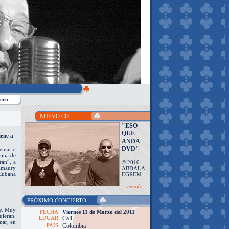
ero
NUEVO CD
"ESO
QUE
iene a
ANDA
DVD"
entario
gina de
ran“, a
© 2010
Amaury
ABDALA,
Cubana
EGREM
ver más...
PRÓXIMO CONCIERTO
y. Muy
FECHA:
Viernes 11 de Marzo del 2011
ieran.
LUGAR:
Cali
mar, en
PAÍS:
Colombia