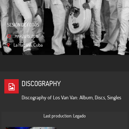
SESIÓN DE FOTOS
FOTOS VARIADAS
MARZO 15, 2016
La Habana, Cuba
MARZO 13, 2016
La Habana, Cuba
DISCOGRAPHY
Discography of Los Van Van: Album, Discs, Singles
Last production: Legado