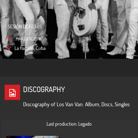
SESIÓN DE FOTOS
FOTOS VARIADAS
MARZO 15, 2016
La Habana, Cuba
MARZO 13, 2016
La Habana, Cuba
DISCOGRAPHY
Discography of Los Van Van: Album, Discs, Singles
Last production: Legado