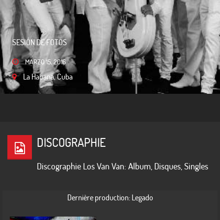
SESIÓN DE FOTOS
FOTOS VARIADAS
MARZO 15, 2016
La Habana, Cuba
MARZO 13, 2016
La Habana, Cuba
DISCOGRAPHIE
Discographie Los Van Van: Album, Disques, Singles
Dernière production: Legado