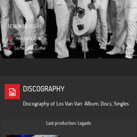
SESIÓN DE FOTOS
FOTOS VARIADAS
MARZO 15, 2016
La Habana, Cuba
MARZO 13, 2016
La Habana, Cuba
DISCOGRAPHY
Discography of Los Van Van: Album, Discs, Singles
Last production: Legado