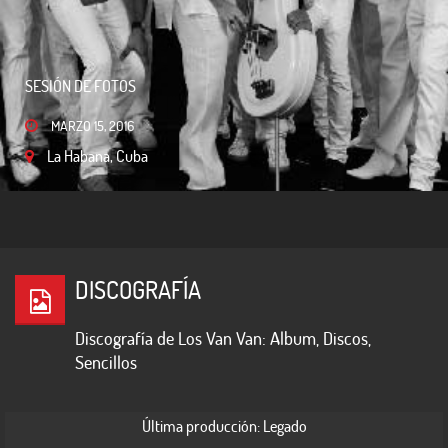
SESIÓN DE FOTOS
FOTOS VARIADAS
MARZO 15, 2016
La Habana, Cuba
MARZO 13, 2016
La Habana, Cuba
DISCOGRAFÍA
Discografía de Los Van Van: Album, Discos,
Sencillos
Última producción: Legado