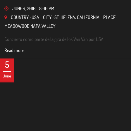
JUNE 4, 2016
-
8:00 PM
COUNTRY : USA - CITY : ST. HELENA, CALIFORNIA - PLACE :
MEADOWOOD NAPA VALLEY
Concierto como parte de la gira de los Van Van por USA.
Read more ...
5
June