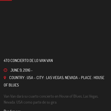
4TO CONCIERTO DE LO VAN VAN
JUNE 9, 2016
-
COUNTRY : USA - CITY : LAS VEGAS, NEVADA - PLACE : HOUSE
OF BLUES
Van Van dará su cuarto concierto en House of Blues, Las Vegas,
Nevada. USA como parte de su gira.