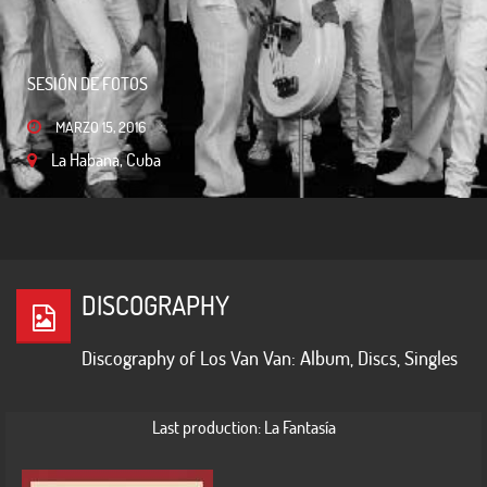
SESIÓN DE FOTOS
FOTOS VARIADAS
MARZO 15, 2016
La Habana, Cuba
MARZO 13, 2016
La Habana, Cuba
DISCOGRAPHY
Discography of Los Van Van: Album, Discs, Singles
Last production: La Fantasía