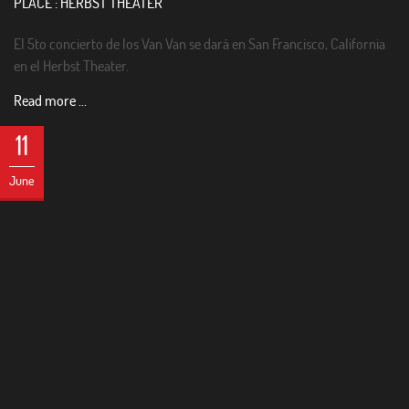
PLACE : HERBST THEATER
El 5to concierto de los Van Van se dará en San Francisco, California
en el Herbst Theater.
Read more ...
11
June